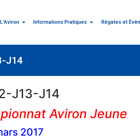
L’Aviron
Informations Pratiques
Régates et Évè
3-J14
12-J13-J14
ionnat Aviron Jeune
mars 2017